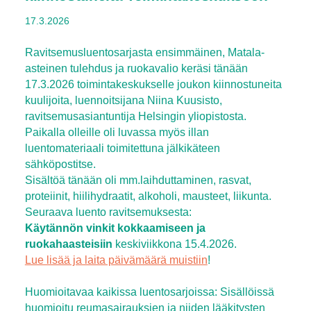
17.3.2026
Ravitsemusluentosarjasta ensimmäinen, Matala-
asteinen tulehdus ja ruokavalio keräsi tänään
17.3.2026 toimintakeskukselle joukon kiinnostuneita
kuulijoita, luennoitsijana Niina Kuusisto,
ravitsemusasiantuntija Helsingin yliopistosta.
Paikalla olleille oli luvassa myös illan
luentomateriaali toimitettuna jälkikäteen
sähköpostitse.
Sisältöä tänään oli mm.laihduttaminen, rasvat,
proteiinit, hiilihydraatit, alkoholi, mausteet, liikunta.
Seuraava luento ravitsemuksesta:
Käytännön vinkit kokkaamiseen ja
ruokahaasteisiin
keskiviikkona 15.4.2026.
Lue lisää ja laita päivämäärä muistiin
!
Huomioitavaa kaikissa luentosarjoissa: Sisällöissä
huomioitu reumasairauksien ja niiden lääkitysten