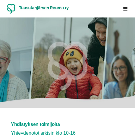
Siirry
Tuusulanjärven Reuma ry
Haku
sivun
sisältöön
Yhdistyksen toimijoita
Yhteydenotot arkisin klo 10-16