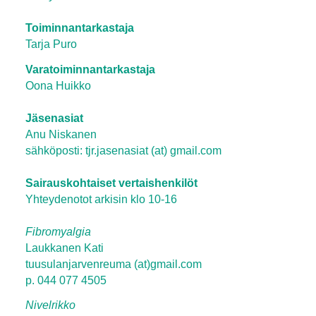
Toiminnantarkastaja
Tarja Puro
Varatoiminnantarkastaja
Oona Huikko
Jäsenasiat
Anu Niskanen
sähköposti: tjr.jasenasiat (at) gmail.com
Sairauskohtaiset vertaishenkilöt
Yhteydenotot arkisin klo 10-16
Fibromyalgia
Laukkanen Kati
tuusulanjarvenreuma (at)gmail.com
p. 044 077 4505
Nivelrikko