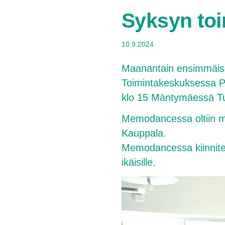
Syksyn toi
10.9.2024
Maanantain ensimmäisess
Toimintakeskuksessa Pi
klo 15 Mäntymäessä Tuu
Memodancessa oltiin me
Kauppala.
Memodancessa kiinnitet
ikäisille.