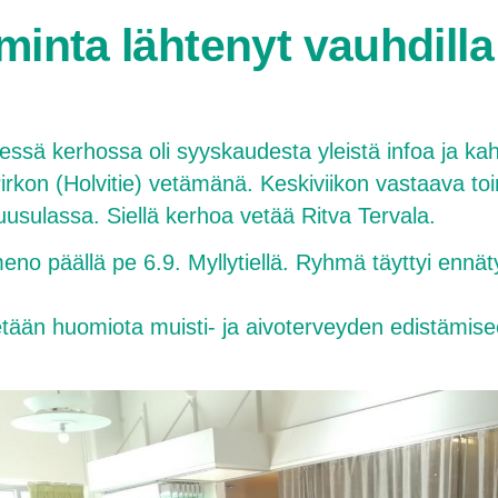
minta lähtenyt vauhdilla
ä kerhossa oli syyskaudesta yleistä infoa ja kahvi
rkon (Holvitie) vetämänä. Keskiviikon vastaava toi
sulassa. Siellä kerhoa vetää Ritva Tervala.
no päällä pe 6.9. Myllytiellä. Ryhmä täyttyi ennät
ään huomiota muisti- ja aivoterveyden edistämisee