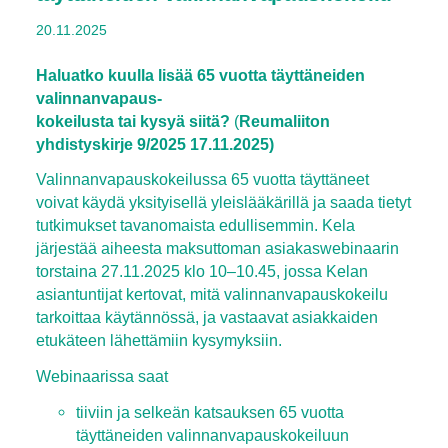
20.11.2025
Haluatko kuulla lisää 65 vuotta täyttäneiden
valinnanvapaus-
kokeilusta tai kysyä siitä?
(
Reumaliiton
yhdistyskirje 9/2025 17.11.2025)
Valinnanvapauskokeilussa 65 vuotta täyttäneet
voivat käydä yksityisellä yleislääkärillä ja saada tietyt
tutkimukset tavanomaista edullisemmin. Kela
järjestää aiheesta maksuttoman asiakaswebinaarin
torstaina 27.11.2025 klo 10–10.45, jossa Kelan
asiantuntijat kertovat, mitä valinnanvapauskokeilu
tarkoittaa käytännössä, ja vastaavat asiakkaiden
etukäteen lähettämiin kysymyksiin.
Webinaarissa saat
tiiviin ja selkeän katsauksen 65 vuotta
täyttäneiden valinnanvapauskokeiluun