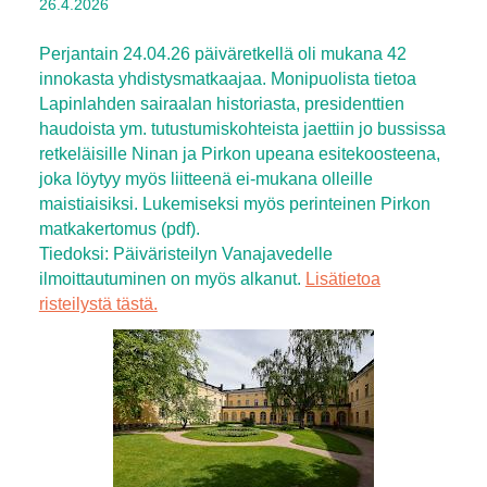
26.4.2026
Perjantain 24.04.26 päiväretkellä oli mukana 42
innokasta yhdistysmatkaajaa. Monipuolista tietoa
Lapinlahden sairaalan historiasta, presidenttien
haudoista ym. tutustumiskohteista jaettiin jo bussissa
retkeläisille Ninan ja Pirkon upeana esitekoosteena,
joka löytyy myös liitteenä ei-mukana olleille
maistiaisiksi. Lukemiseksi myös perinteinen Pirkon
matkakertomus (pdf).
Tiedoksi: Päiväristeilyn Vanajavedelle
ilmoittautuminen on myös alkanut.
Lisätietoa
risteilystä tästä.