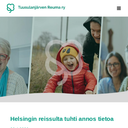
Siirry
Tuusulanjärven Reuma ry
Haku
sivun
sisältöön
Helsingin reissulta tuhti annos tietoa